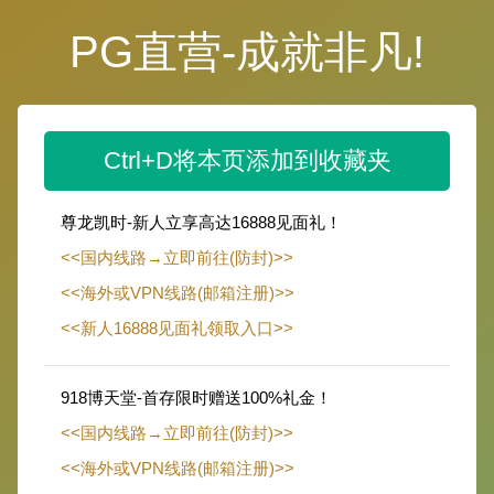
PG直营-成就非凡!
Ctrl+D将本页添加到收藏夹
尊龙凯时-新人立享高达16888见面礼！
<<国内线路→立即前往(防封)>>
<<海外或VPN线路(邮箱注册)>>
<<新人16888见面礼领取入口>>
918博天堂-首存限时赠送100%礼金！
<<国内线路→立即前往(防封)>>
<<海外或VPN线路(邮箱注册)>>